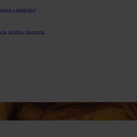
entos a domicilio?
cia
,
jurídico
,
moratoria
,