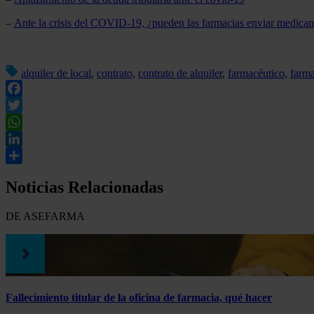
–
Ante la crisis del COVID-19, ¿pueden las farmacias enviar medicam
alquiler de local
,
contrato
,
contrato de alquiler
,
farmacéutico
,
farma
Facebook
Twitter
WhatsApp
LinkedIn
Compartir
Noticias Relacionadas
DE ASEFARMA
Fallecimiento titular de la oficina de farmacia, qué hacer