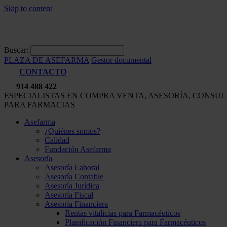
Skip to content
Buscar:
PLAZA DE ASEFARMA
Gestor documental
CONTACTO
914 488 422
ESPECIALISTAS EN COMPRA VENTA, ASESORÍA, CONSU
PARA FARMACIAS
Asefarma
¿Quiénes somos?
Calidad
Fundación Asefarma
Asesoría
Asesoría Laboral
Asesoría Contable
Asesoría Jurídica
Asesoría Fiscal
Asesoría Financiera
Rentas vitalicias para Farmacéuticos
Planificación Financiera para Farmacéuticos