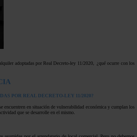
alquiler adoptadas por Real Decreto-ley 11/2020, ¿qué ocurre con los
CIA
AS POR REAL DECRETO-LEY 11/2020?
 se encuentren en situación de vulnerabilidad económica y cumplan los
 actividad que se desarrolle en el mismo.
es asumidas por el arrendatario de local comercial. Pero no debemos