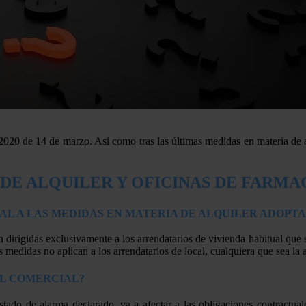
/2020 de 14 de marzo. Así como tras las últimas medidas en materia de 
DE ALQUILER Y OFICINAS DE FARMA
AL A LAS MEDIDAS EN MATERIA DE ALQUILER ADOPTAD
dirigidas exclusivamente a los arrendatarios de vivienda habitual que
as medidas no aplican a los arrendatarios de local, cualquiera que sea la
AL COMERCIAL?
ado de alarma declarado, va a afectar a las obligaciones contractual