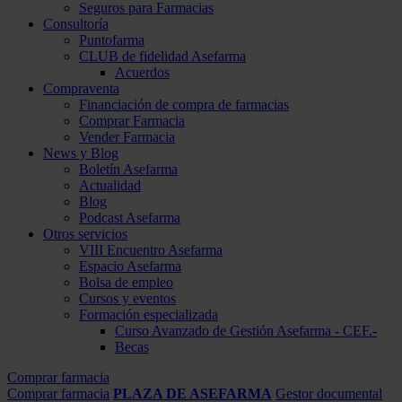
Seguros para Farmacias
Consultoría
Puntofarma
CLUB de fidelidad Asefarma
Acuerdos
Compraventa
Financiación de compra de farmacias
Comprar Farmacia
Vender Farmacia
News y Blog
Boletín Asefarma
Actualidad
Blog
Podcast Asefarma
Otros servicios
VIII Encuentro Asefarma
Espacio Asefarma
Bolsa de empleo
Cursos y eventos
Formación especializada
Curso Avanzado de Gestión Asefarma - CEF.-
Becas
Comprar farmacia
Comprar farmacia
PLAZA DE ASEFARMA
Gestor documental