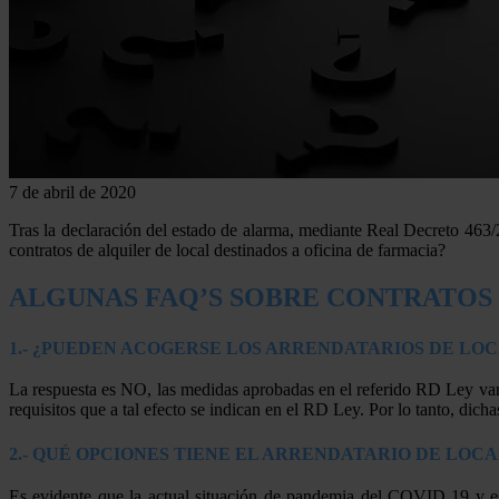
7 de abril de 2020
Tras la declaración del estado de alarma, mediante Real Decreto 463
contratos de alquiler de local destinados a oficina de farmacia?
ALGUNAS FAQ’S SOBRE CONTRATOS 
1.- ¿PUEDEN ACOGERSE LOS ARRENDATARIOS DE LOC
La respuesta es NO, las medidas aprobadas en el referido RD Ley van 
requisitos que a tal efecto se indican en el RD Ley. Por lo tanto, dich
2.- QUÉ OPCIONES TIENE EL ARRENDATARIO DE LOC
Es evidente que la actual situación de pandemia del COVID 19 y est