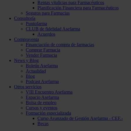
Rentas vitalicias para Farmacéuticos
Planificación Financiera para Farmacéuticos
Seguros para Farmacias
Consultoría
Puntofarma
CLUB de fidelidad Asefarma
Acuerdos
Compraventa
Financiación de compra de farmacias
Comprar Farmacia
Vender Farmacia
News y Blog
Boletín Asefarma
Actualidad
Blog
Podcast Asefarma
Otros servicios
VIII Encuentro Asefarma
Espacio Asefarma
Bolsa de empleo
Cursos y eventos
Formación especializada
Curso Avanzado de Gestión Asefarma - CEF.-
Becas