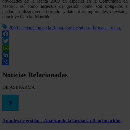
novedades de la Renta 2009 en especial en la Comunidad de
Madrid, así como aspectos de gestión como son obligados a
declarar, utilización del borrador y datos más importantes a revisar”,
concluye García- Mauriño.
2009
,
declaración de la Renta
,
farmacéuticos
,
farmacia
,
renta
,
Facebook
Twitter
WhatsApp
LinkedIn
Compartir
Noticias Relacionadas
DE ASEFARMA
Apuntes de gestión – Analizando la farmacia: Benchmarking