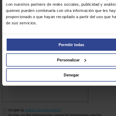
Nombre:*
con nuestros partners de redes sociales, publicidad y anális
quienes pueden combinarla con otra información que les ha
Apellidos:*
proporcionado o que hayan recopilado a partir del uso que 
de sus servicios.
Teléfono:*
Permitir todas
Email:*
Consulta:*
Personalizar
Denegar
Acepto la
política de privacidad*
Acepto recibir información comercial relacionada con los