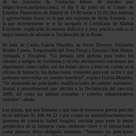
de las Asesorías de Farmacias líderes de nuestro país
(https://www.asefarma.com/), el día 9 de junio en el Centro de
Estudios Financieros de Madrid de 19.00 horas a 21.00.Dos intensas
y aprovechadas horas en la que tres expertos de dicha Asesoría – a
la que recientemente se le ha otorgado el Certificado de Madrid
Excelente- explicarán de manera didáctica y muy práctica cuál es la
mejor manera de afrontar la Declaración de la Renta.
Se trata de Carlos García Mauriño, su Socio Director, Alejandro
Briales Casero, Responsable del Área Fiscal y Encarna Ortiz Mateu,
Abogada y Fiscalista. “La jornada será gratuita para todos los
clientes y amigos de Asefarma y en ella abordaremos cuestiones tan
importantes como cuáles son los temas claves a tener en cuenta en la
oficina de farmacia, las deducciones existentes para este sector y que
podemos aprovechar en nuestro beneficio”, explica García-Mauriño.
“Se analizarán las principales modificaciones de carácter normativo,
formal y procedimental que afectan a la Declaración del ejercicio
2009, así como las últimas consultas y criterios administrativos
emitidos”, añade.
Las plazas, que son limitadas y que han de reservarse previa petición
en el teléfono 91 448 84 22 o por e-mail en admin@asefarma.com
(persona de contacto Isabel Aragón), servirán para tener la mejor
perspectiva de la farmacia como elemento clave y el farmacéutico
como persona física obligado tributario. “Veremos las principales