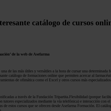
eresante catálogo de cursos onli
mación’ de la web de Asefarma
na de las más útiles y versátiles a la hora de cursar una determinada f
nte catálogo de formaciones online que permiten acercar al farmacéutico
rramientas de ofimática como el Excel y otros cursos más especializados c
icadas a través de la Fundación Tripartita.Flexibilidad (porque facilita 
on tutores especializados mediante la vía telefónica) e interacción con 
ásicas de estos cursos que se ofrecen desde Asefarma Formación. El catál
o.