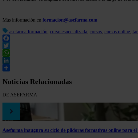
Más información en
formacion@asefarma.com
asefarma formación
,
curso especializada
,
cursos
,
cursos online
,
fa
Facebook
Twitter
WhatsApp
LinkedIn
Compartir
Noticias Relacionadas
DE ASEFARMA
Asefarma inaugura su ciclo de píldoras formativas online para e