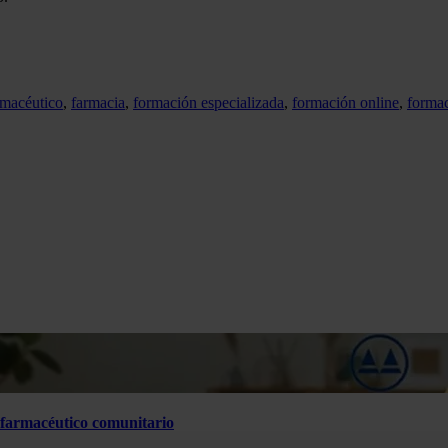
rmacéutico
,
farmacia
,
formación especializada
,
formación online
,
formac
l farmacéutico comunitario