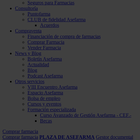
Seguros para Farmacias
Consultoría
Puntofarma
CLUB de fidelidad Asefarma
Acuerdos
Compraventa
Financiación de compra de farmacias
Comprar Farmacia
Vender Farmacia
News y Blog
Boletín Asefarma
Actualidad
Blog
Podcast Asefarma
Otros servicios
VIII Encuentro Asefarma
Espacio Asefarma
Bolsa de empleo
Cursos y eventos
Formación especializada
Curso Avanzado de Gestión Asefarma - CEF.-
Becas
Comprar farmacia
Comprar farmacia
PLAZA DE ASEFARMA
Gestor documental