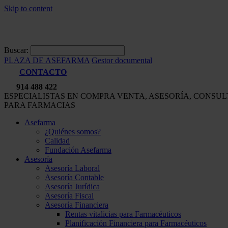
Skip to content
Buscar:
PLAZA DE ASEFARMA
Gestor documental
CONTACTO
914 488 422
ESPECIALISTAS EN COMPRA VENTA, ASESORÍA, CONSU
PARA FARMACIAS
Asefarma
¿Quiénes somos?
Calidad
Fundación Asefarma
Asesoría
Asesoría Laboral
Asesoría Contable
Asesoría Jurídica
Asesoría Fiscal
Asesoría Financiera
Rentas vitalicias para Farmacéuticos
Planificación Financiera para Farmacéuticos