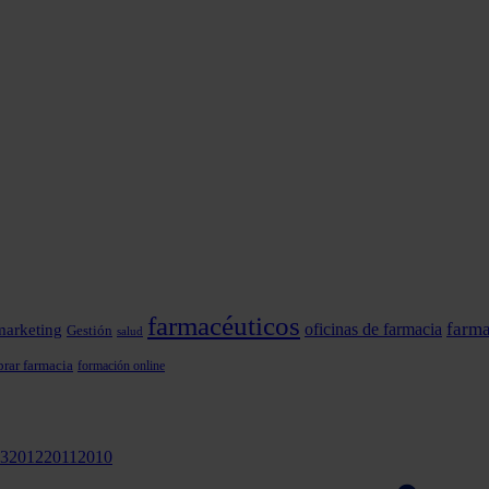
farmacéuticos
farma
marketing
oficinas de farmacia
Gestión
salud
rar farmacia
formación online
3
2012
2011
2010