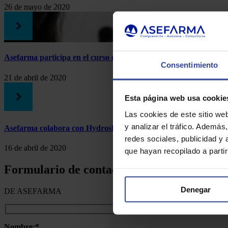
26 de mayo de 2020
Asefarma participa en el curso online organizado por Hydroski
Consentimiento
21 de abril de 2020
Esta página web usa cookie
Las cookies de este sitio we
y analizar el tráfico. Ademá
Asefarma colabora con Hydroskin Oncology en el curso sobre p
redes sociales, publicidad y
16 de abril de 2020
que hayan recopilado a parti
Formulario de contacto
Denegar
DE ASEFARMA
Nombre:*