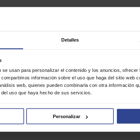
n sobre paciente oncológico y COVID-19
Detalles
s
b se usan para personalizar el contenido y los anuncios, ofrecer
s, compartimos información sobre el uso que haga del sitio web 
aciente oncológico y COVID-19
 análisis web, quienes pueden combinarla con otra información q
r del uso que haya hecho de sus servicios.
Personalizar