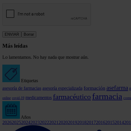
Más leídas
Lo lamentamos. No hay nada que mostrar aún.
Etiquetas
asefarma
formación
asesoría de farmacias
asesoría especializada
farmacia
farmacéutico
medicamentos
comp
covid-19
online
Años
2026
2025
2024
2023
2022
2021
2020
2019
2018
2017
2016
2015
2014
201