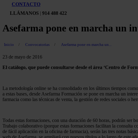
CONTACTO
LLÁMANOS
|
914 488 422
Asefarma pone en marcha un int
Inicio
/
Convocatorias
/
Asefarma pone en marcha un...
23 de mayo de 2016
El catálogo, que puede consultarse desde el área ‘Centro de For
La metodología online se ha consolidado en los últimos tiempos como u
a estas bases, desde Asefarma Formación se pone en marcha un interesa
farmacia como las técnicas de venta, la gestión de redes sociales o he
Todas estas formaciones, con una duración de 60 horas, podrán ser bonif
Trabajo colaborativo (porque estas formaciones facilitan la consulta c
de fácil aplicación en la oficina de farmacia), serán las tres notas b
web de Asefarma, se ampliará con nuevos títulos a lo largo de este añ