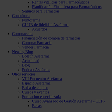
Rentas vitalicias para Farmacéuticos
Planificación Financiera para Farmacéuticos
Seguros para Farmacias
Consultoría
Puntofarma
CLUB de fidelidad Asefarma
Acuerdos
Compraventa
Financiación de compra de farmacias
Comprar Farmacia
Vender Farmacia
News y Blog
Boletín Asefarma
Actualidad
Blog
Podcast Asefarma
Otros servicios
VIII Encuentro Asefarma
Espacio Asefarma
Bolsa de empleo
Cursos y eventos
Formación especializada
Curso Avanzado de Gestión Asefarma - CEF.-
Becas