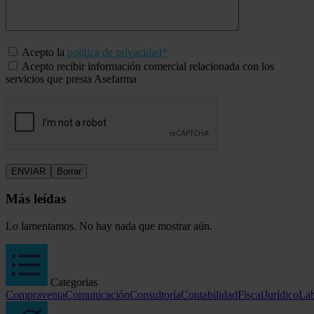
Acepto la
política de privacidad*
Acepto recibir información comercial relacionada con los
servicios que presta Asefarma
Más leídas
Lo lamentamos. No hay nada que mostrar aún.
Categorias
Compraventa
Comunicación
Consultoría
Contabilidad
Fiscal
Jurídico
Lab