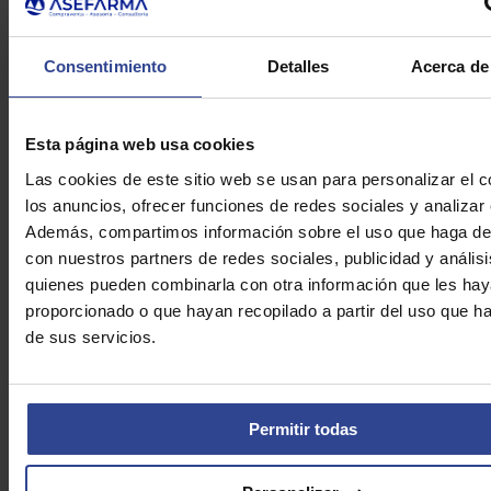
Consentimiento
Detalles
Acerca de
obligación pago AJD compradores farmacia novedades
Presupuestos Generales Estado
8 de enero de 2021
Esta página web usa cookies
Las cookies de este sitio web se usan para personalizar el c
los anuncios, ofrecer funciones de redes sociales y analizar e
Además, compartimos información sobre el uso que haga del
Por razones sanitarias Infarma se traslada a marzo de 2021
con nuestros partners de redes sociales, publicidad y anális
quienes pueden combinarla con otra información que les ha
15 de abril de 2020
proporcionado o que hayan recopilado a partir del uso que 
de sus servicios.
Objetivo 2020: Ofrecer formación a los farmacéuticos
Permitir todas
14 de enero de 2020
Formulario de contacto