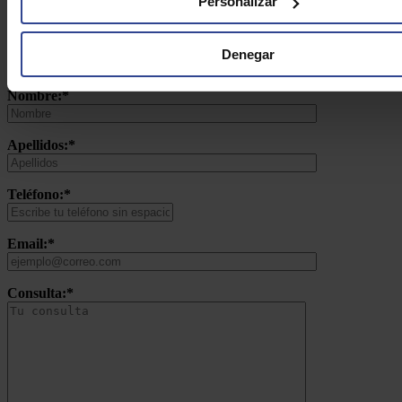
Personalizar
DE ASEFARMA
Denegar
Nombre:*
Apellidos:*
Teléfono:*
Email:*
Consulta:*