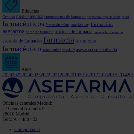
Etiquetas
medicamentos
Gestión
compraventa de farmacias
formación especializada
salud
farmacéuticos
formación
marketing
formación online
asefarma
oficinas de farmacia
comprar farmacia
consejo farmacéutico
farmacia
farmacias
asesoría de farmacias
farmacéutico
asesoría especializada
covid-19
sesión online
Años
2026
2025
2024
2023
2022
2021
2020
2019
2018
2017
2016
2015
2014
201
Oficinas centrales Madrid:
C/ General Arrando, 9
28010 Madrid.
Telf.: 914 488 422
Compraventa