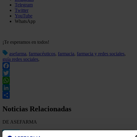
Telegram
Twitter
YouTube
WhatsApp
¡Te esperamos en todos!
asefarma
,
farmacéuticos
,
farmacia
,
farmacia y redes sociales
,
guía redes sociales
,
Facebook
Twitter
WhatsApp
LinkedIn
Compartir
Noticias Relacionadas
DE ASEFARMA