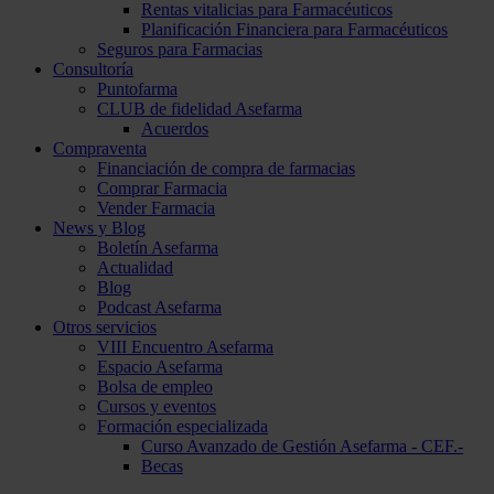
Rentas vitalicias para Farmacéuticos
Planificación Financiera para Farmacéuticos
Seguros para Farmacias
Consultoría
Puntofarma
CLUB de fidelidad Asefarma
Acuerdos
Compraventa
Financiación de compra de farmacias
Comprar Farmacia
Vender Farmacia
News y Blog
Boletín Asefarma
Actualidad
Blog
Podcast Asefarma
Otros servicios
VIII Encuentro Asefarma
Espacio Asefarma
Bolsa de empleo
Cursos y eventos
Formación especializada
Curso Avanzado de Gestión Asefarma - CEF.-
Becas