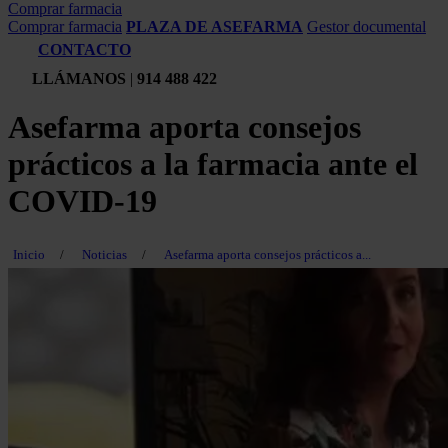
Comprar farmacia
Comprar farmacia
PLAZA DE ASEFARMA
Gestor documental
CONTACTO
LLÁMANOS
|
914 488 422
Asefarma aporta consejos
prácticos a la farmacia ante el
COVID-19
Inicio
/
Noticias
/
Asefarma aporta consejos prácticos a...