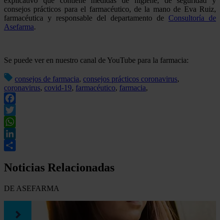
explicativo que contiene medidas de higiene, de seguridad y
consejos prácticos para el farmacéutico, de la mano de Eva Ruiz,
farmacéutica y responsable del departamento de
Consultoría de
Asefarma
.
Se puede ver en nuestro canal de YouTube para la farmacia:
consejos de farmacia
,
consejos prácticos coronavirus
,
coronavirus
,
covid-19
,
farmacéutico
,
farmacia
,
Facebook
Twitter
WhatsApp
LinkedIn
Compartir
Noticias Relacionadas
DE ASEFARMA