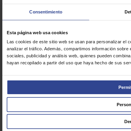
Política de Privacidad
Consentimiento
Det
Aviso Legal
Cookies
Asefarma © 2026
Esta página web usa cookies
Las cookies de este sitio web se usan para personalizar el c
analizar el tráfico. Además, compartimos información sobre 
sociales, publicidad y análisis web, quienes pueden combina
hayan recopilado a partir del uso que haya hecho de sus serv
Permit
Person
De