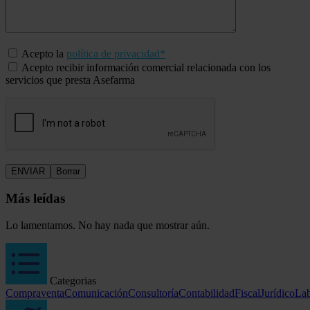
Acepto la
política de privacidad*
Acepto recibir información comercial relacionada con los
servicios que presta Asefarma
Más leídas
Lo lamentamos. No hay nada que mostrar aún.
Categorias
Compraventa
Comunicación
Consultoría
Contabilidad
Fiscal
Jurídico
Lab