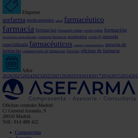
Etiquetas
farmacéutico
asefarma
medicamentos
salud
farmacia
formación
farmacias
formación online
sesión online
marketing
asesoría
comprar farmacia
covid-19
formación especializada
farmacéuticos
especializada
asesoría de
consejo farmacéutico
farmacias
oficinas de farmacia
compraventa de farmacias
Gestión
Años
2026
2025
2024
2023
2022
2021
2020
2019
2018
2017
2016
2015
2014
201
Oficinas centrales Madrid:
C/ General Arrando, 9
28010 Madrid.
Telf.: 914 488 422
Compraventa
Asesoría