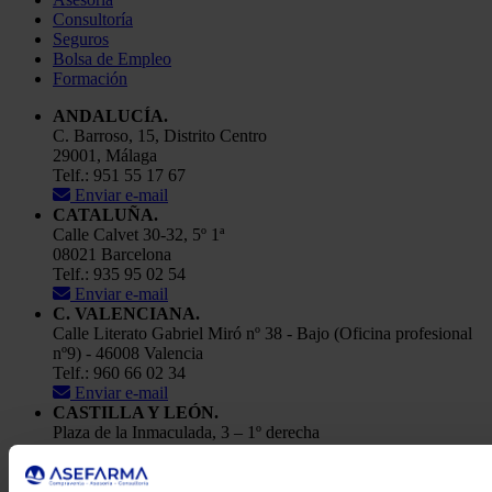
Consultoría
Seguros
Bolsa de Empleo
Formación
ANDALUCÍA.
C. Barroso, 15, Distrito Centro
29001, Málaga
Telf.: 951 55 17 67
Enviar e-mail
CATALUÑA.
Calle Calvet 30-32, 5º 1ª
08021 Barcelona
Telf.: 935 95 02 54
Enviar e-mail
C. VALENCIANA.
Calle Literato Gabriel Miró nº 38 - Bajo (Oficina profesional
nº9) - 46008 Valencia
Telf.: 960 66 02 34
Enviar e-mail
CASTILLA Y LEÓN.
Plaza de la Inmaculada, 3 – 1º derecha
24001, León
Telf.: 91 448 84 22
Enviar e-mail