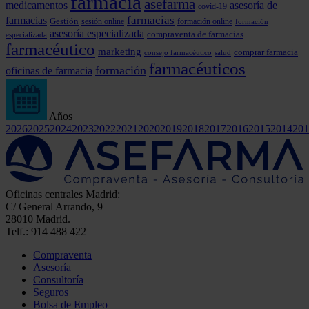
farmacia
asefarma
medicamentos
asesoría de
covid-19
farmacias
farmacias
Gestión
formación online
sesión online
formación
asesoría especializada
compraventa de farmacias
especializada
farmacéutico
marketing
comprar farmacia
consejo farmacéutico
salud
farmacéuticos
formación
oficinas de farmacia
Años
2026
2025
2024
2023
2022
2021
2020
2019
2018
2017
2016
2015
2014
201
Oficinas centrales Madrid:
C/ General Arrando, 9
28010 Madrid.
Telf.: 914 488 422
Compraventa
Asesoría
Consultoría
Seguros
Bolsa de Empleo