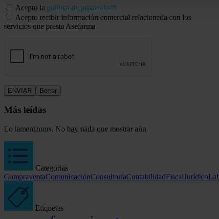
Acepto la
política de privacidad*
Acepto recibir información comercial relacionada con los
servicios que presta Asefarma
Más leídas
Lo lamentamos. No hay nada que mostrar aún.
Categorias
Compraventa
Comunicación
Consultoría
Contabilidad
Fiscal
Jurídico
Lab
Etiquetas