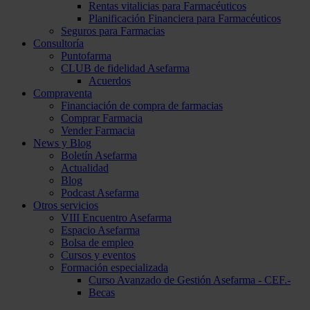
Rentas vitalicias para Farmacéuticos
Planificación Financiera para Farmacéuticos
Seguros para Farmacias
Consultoría
Puntofarma
CLUB de fidelidad Asefarma
Acuerdos
Compraventa
Financiación de compra de farmacias
Comprar Farmacia
Vender Farmacia
News y Blog
Boletín Asefarma
Actualidad
Blog
Podcast Asefarma
Otros servicios
VIII Encuentro Asefarma
Espacio Asefarma
Bolsa de empleo
Cursos y eventos
Formación especializada
Curso Avanzado de Gestión Asefarma - CEF.-
Becas