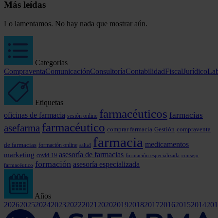
Más leídas
Lo lamentamos. No hay nada que mostrar aún.
Categorias
Compraventa
Comunicación
Consultoría
Contabilidad
Fiscal
Jurídico
Lab
Etiquetas
farmacéuticos
farmacias
oficinas de farmacia
sesión online
farmacéutico
asefarma
comprar farmacia
Gestión
compraventa
farmacia
medicamentos
de farmacias
formación online
salud
marketing
asesoría de farmacias
covid-19
formación especializada
consejo
formación
asesoría especializada
farmacéutico
Años
2026
2025
2024
2023
2022
2021
2020
2019
2018
2017
2016
2015
2014
201