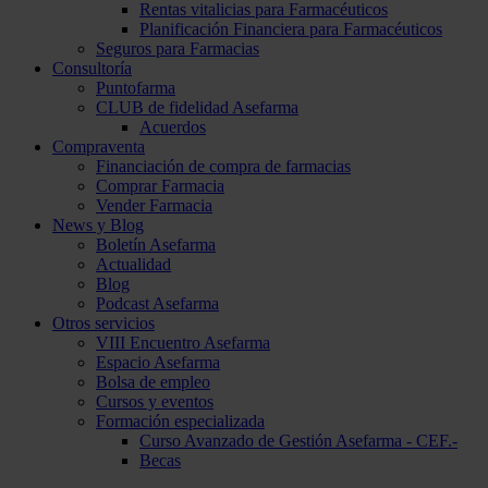
Rentas vitalicias para Farmacéuticos
Planificación Financiera para Farmacéuticos
Seguros para Farmacias
Consultoría
Puntofarma
CLUB de fidelidad Asefarma
Acuerdos
Compraventa
Financiación de compra de farmacias
Comprar Farmacia
Vender Farmacia
News y Blog
Boletín Asefarma
Actualidad
Blog
Podcast Asefarma
Otros servicios
VIII Encuentro Asefarma
Espacio Asefarma
Bolsa de empleo
Cursos y eventos
Formación especializada
Curso Avanzado de Gestión Asefarma - CEF.-
Becas