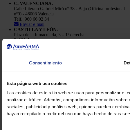
C. VALENCIANA.
Calle Literato Gabriel Miró nº 38 - Bajo (Oficina profesional
nº9) - 46008 Valencia
Telf.: 960 66 02 34
Enviar e-mail
CASTILLA Y LEÓN.
Plaza de la Inmaculada, 3 – 1º derecha
24001, León
Telf.: 91 448 84 22
Enviar e-mail
Política de Privacidad
Consentimiento
Det
Aviso Legal
Cookies
Asefarma © 2026
Esta página web usa cookies
Las cookies de este sitio web se usan para personalizar el c
analizar el tráfico. Además, compartimos información sobre 
sociales, publicidad y análisis web, quienes pueden combina
hayan recopilado a partir del uso que haya hecho de sus serv