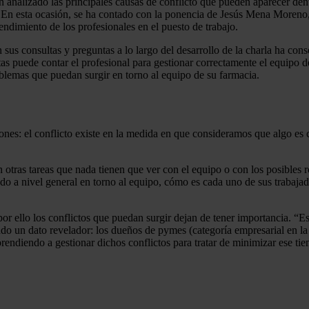
an analizado las principales causas de conflicto que pueden aparecer de
iva.En esta ocasión, se ha contado con la ponencia de Jesús Mena Mor
rendimiento de los profesionales en el puesto de trabajo.
sus consultas y preguntas a lo largo del desarrollo de la charla ha cons
s puede contar el profesional para gestionar correctamente el equipo de 
oblemas que puedan surgir en torno al equipo de su farmacia.
ciones: el conflicto existe en la medida en que consideramos que algo es 
 otras tareas que nada tienen que ver con el equipo o con los posibles 
ando a nivel general en torno al equipo, cómo es cada uno de sus trabaja
 ello los conflictos que puedan surgir dejan de tener importancia. “Es 
ndo un dato revelador: los dueños de pymes (categoría empresarial en la
rendiendo a gestionar dichos conflictos para tratar de minimizar ese ti