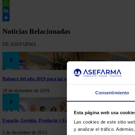
Twitter
WhatsApp
LinkedIn
Compartir
Noticias Relacionadas
DE ASEFARMA
Balance del año 2019 para las oficinas de farmacia
28 de diciembre de 2019
Consentimiento
Esta página web usa cookie
Espacio, Gestión, Producto y Equipo, cuatro pilares para trabaja
Las cookies de este sitio we
y analizar el tráfico. Ademá
2 de diciembre de 2015