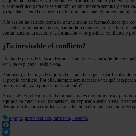
La jornada ha estado estructurada con formato de taller y en ella se h
el farmacéutico para darles solución de una manera sencilla y efect
y especialista en el desarrollo de herramientas para el incremento del 
A la sesión ha asistido cerca de una veintena de farmacéuticos que con 
asistentes, muy participativos, han podido conocer con qué herramienta
comunicación, la acción y la formación – los posibles conflictos y pr
¿Es inevitable el conflicto?
“Se ha de partir de la base de que al final todo es cuestión de percep
ser”, ha explicado Jesús Mena.
Asimismo, a lo largo de la jornada ha añadido que “estar focalizado en
al propio conflicto. Por ello, siempre será necesario ver qué está pas
precisamente, para poder darles solución”.
En ocasiones, el equipo de la farmacia no es muy numeroso, pero no por
equipos en tratar de solucionarlos”, ha explicado Jesús Mena, ofrecie
tiempo resolviendo conflictos. La solución a ello puede encontrarse ap
equipo
,
farmacéuticos
,
farmacia
,
Gestión
,
Facebook