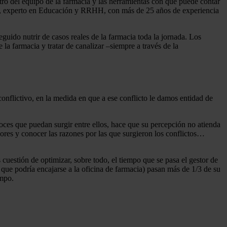
ntro del equipo de la farmacia y las herramientas con que puede contar
eno, experto en Educación y RRHH, con más de 25 años de experiencia
eguido nutrir de casos reales de la farmacia toda la jornada. Los
la farmacia y tratar de canalizar –siempre a través de la
conflictivo, en la medida en que a ese conflicto le damos entidad de
roces que puedan surgir entre ellos, hace que su percepción no atienda
dores y conocer las razones por las que surgieron los conflictos…
cuestión de optimizar, sobre todo, el tiempo que se pasa el gestor de
 que podría encajarse a la oficina de farmacia) pasan más de 1/3 de su
empo.