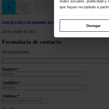
redes sociales, publicidad y
que hayan recopilado a parti
Ante la crisis y los impagos, las cooperativas farmacéuticas, la i
Denegar
24 de octubre de 2011
Formulario de contacto
DE ASEFARMA
Nombre:*
Apellidos:*
Teléfono:*