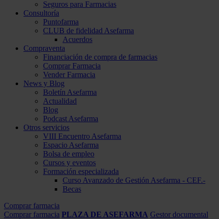
Seguros para Farmacias
Consultoría
Puntofarma
CLUB de fidelidad Asefarma
Acuerdos
Compraventa
Financiación de compra de farmacias
Comprar Farmacia
Vender Farmacia
News y Blog
Boletín Asefarma
Actualidad
Blog
Podcast Asefarma
Otros servicios
VIII Encuentro Asefarma
Espacio Asefarma
Bolsa de empleo
Cursos y eventos
Formación especializada
Curso Avanzado de Gestión Asefarma - CEF.-
Becas
Comprar farmacia
Comprar farmacia
PLAZA DE ASEFARMA
Gestor documental