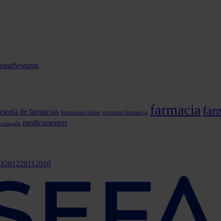
oral
Seguros
farmacia
far
esoría de farmacias
comprar farmacia
formación online
medicamentos
cializada
3
2012
2011
2010