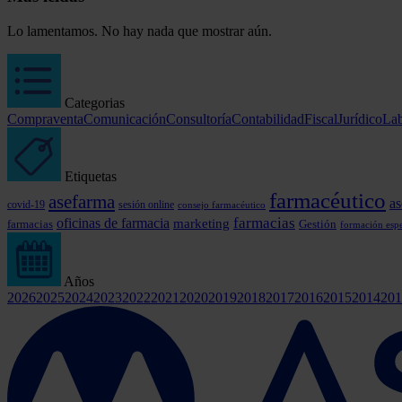
Lo lamentamos. No hay nada que mostrar aún.
Categorias
Compraventa
Comunicación
Consultoría
Contabilidad
Fiscal
Jurídico
Lab
Etiquetas
farmacéutico
asefarma
as
covid-19
sesión online
consejo farmacéutico
farmacias
oficinas de farmacia
marketing
farmacias
Gestión
formación espe
Años
2026
2025
2024
2023
2022
2021
2020
2019
2018
2017
2016
2015
2014
201