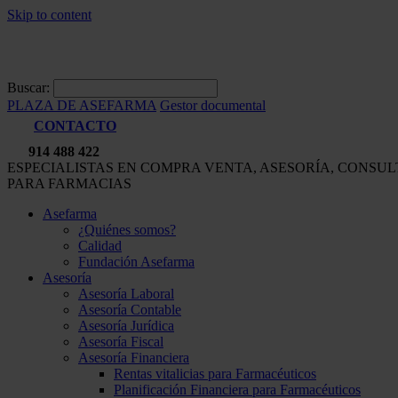
Skip to content
Buscar:
PLAZA DE ASEFARMA
Gestor documental
CONTACTO
914 488 422
ESPECIALISTAS EN COMPRA VENTA, ASESORÍA, CONSU
PARA FARMACIAS
Asefarma
¿Quiénes somos?
Calidad
Fundación Asefarma
Asesoría
Asesoría Laboral
Asesoría Contable
Asesoría Jurídica
Asesoría Fiscal
Asesoría Financiera
Rentas vitalicias para Farmacéuticos
Planificación Financiera para Farmacéuticos