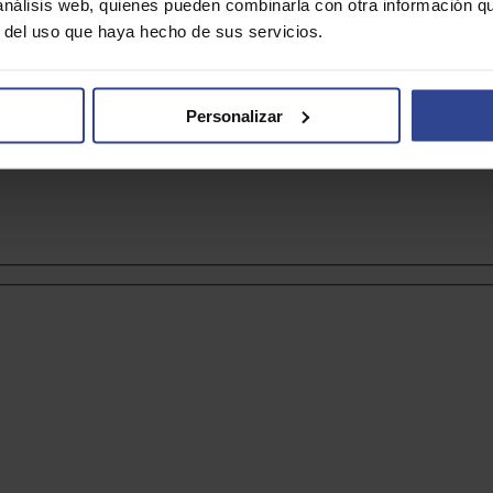
 análisis web, quienes pueden combinarla con otra información q
r del uso que haya hecho de sus servicios.
nnovación y la gestión dinámica en la farmacia son el soporte más só
Personalizar