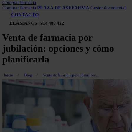
Comprar farmacia
Comprar farmacia
PLAZA DE ASEFARMA
Gestor documental
CONTACTO
LLÁMANOS
|
914 488 422
Venta de farmacia por
jubilación: opciones y cómo
planificarla
Inicio
/
Blog
/
Venta de farmacia por jubilación:...