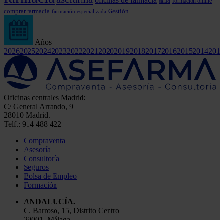
oficinas de farmacia
formación online
salud
comprar farmacia
Gestión
formación especializada
Años
2026
2025
2024
2023
2022
2021
2020
2019
2018
2017
2016
2015
2014
201
Oficinas centrales Madrid:
C/ General Arrando, 9
28010 Madrid.
Telf.: 914 488 422
Compraventa
Asesoría
Consultoría
Seguros
Bolsa de Empleo
Formación
ANDALUCÍA.
C. Barroso, 15, Distrito Centro
29001, Málaga