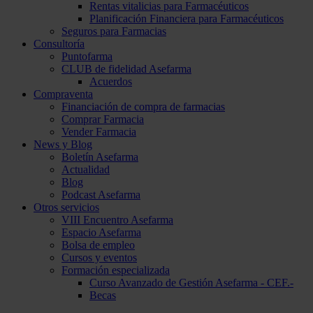
Rentas vitalicias para Farmacéuticos
Planificación Financiera para Farmacéuticos
Seguros para Farmacias
Consultoría
Puntofarma
CLUB de fidelidad Asefarma
Acuerdos
Compraventa
Financiación de compra de farmacias
Comprar Farmacia
Vender Farmacia
News y Blog
Boletín Asefarma
Actualidad
Blog
Podcast Asefarma
Otros servicios
VIII Encuentro Asefarma
Espacio Asefarma
Bolsa de empleo
Cursos y eventos
Formación especializada
Curso Avanzado de Gestión Asefarma - CEF.-
Becas