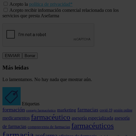
Acepto la
política de privacidad*
Acepto recibir información comercial relacionada con los
servicios que presta Asefarma
Más leídas
Lo lamentamos. No hay nada que mostrar aún.
Etiquetas
formación
farmacias
marketing
covid-19
consejo farmacéutico
sesión online
farmacéutico
medicamentos
asesoría especializada
asesoría
farmacéuticos
de farmacias
compraventa de farmacias
farmacia
asefarma