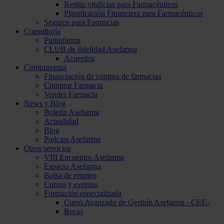
Rentas vitalicias para Farmacéuticos
Planificación Financiera para Farmacéuticos
Seguros para Farmacias
Consultoría
Puntofarma
CLUB de fidelidad Asefarma
Acuerdos
Compraventa
Financiación de compra de farmacias
Comprar Farmacia
Vender Farmacia
News y Blog
Boletín Asefarma
Actualidad
Blog
Podcast Asefarma
Otros servicios
VIII Encuentro Asefarma
Espacio Asefarma
Bolsa de empleo
Cursos y eventos
Formación especializada
Curso Avanzado de Gestión Asefarma - CEF.-
Becas