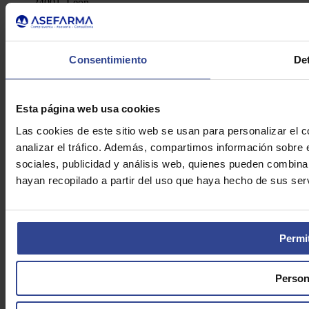
24001, León
Telf.: 91 448 84 22
Enviar e-mail
Política de Privacidad
Consentimiento
Det
Aviso Legal
Cookies
Asefarma © 2026
Esta página web usa cookies
Las cookies de este sitio web se usan para personalizar el c
analizar el tráfico. Además, compartimos información sobre 
sociales, publicidad y análisis web, quienes pueden combina
hayan recopilado a partir del uso que haya hecho de sus serv
Permit
Person