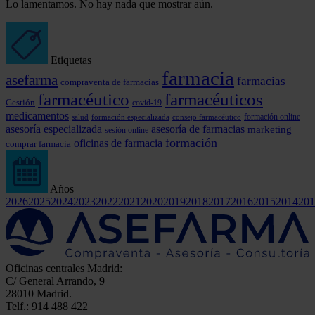
Lo lamentamos. No hay nada que mostrar aún.
Etiquetas
farmacia
asefarma
farmacias
compraventa de farmacias
farmacéutico
farmacéuticos
Gestión
covid-19
medicamentos
formación online
formación especializada
consejo farmacéutico
salud
asesoría especializada
asesoría de farmacias
marketing
sesión online
formación
oficinas de farmacia
comprar farmacia
Años
2026
2025
2024
2023
2022
2021
2020
2019
2018
2017
2016
2015
2014
201
Oficinas centrales Madrid:
C/ General Arrando, 9
28010 Madrid.
Telf.: 914 488 422