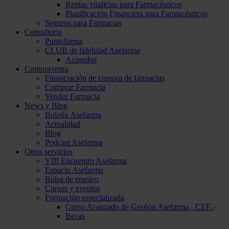
Rentas vitalicias para Farmacéuticos
Planificación Financiera para Farmacéuticos
Seguros para Farmacias
Consultoría
Puntofarma
CLUB de fidelidad Asefarma
Acuerdos
Compraventa
Financiación de compra de farmacias
Comprar Farmacia
Vender Farmacia
News y Blog
Boletín Asefarma
Actualidad
Blog
Podcast Asefarma
Otros servicios
VIII Encuentro Asefarma
Espacio Asefarma
Bolsa de empleo
Cursos y eventos
Formación especializada
Curso Avanzado de Gestión Asefarma - CEF.-
Becas