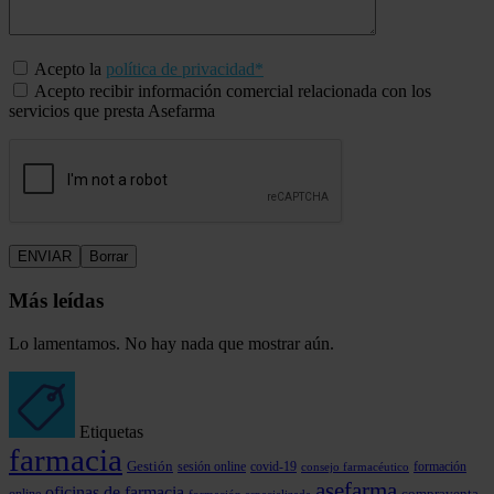
Acepto la
política de privacidad*
Acepto recibir información comercial relacionada con los
servicios que presta Asefarma
Más leídas
Lo lamentamos. No hay nada que mostrar aún.
Etiquetas
farmacia
Gestión
covid-19
formación
sesión online
consejo farmacéutico
asefarma
oficinas de farmacia
online
compraventa
formación especializada