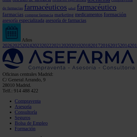
farmacéuticos
farmacéutico
de farmacias
salud
formación
farmacias
marketing
medicamentos
comprar farmacia
asesoría especializada
asesoría de farmacias
Años
2026
2025
2024
2023
2022
2021
2020
2019
2018
2017
2016
2015
2014
201
Oficinas centrales Madrid:
C/ General Arrando, 9
28010 Madrid.
Telf.: 914 488 422
Compraventa
Asesoría
Consultoría
Seguros
Bolsa de Empleo
Formación