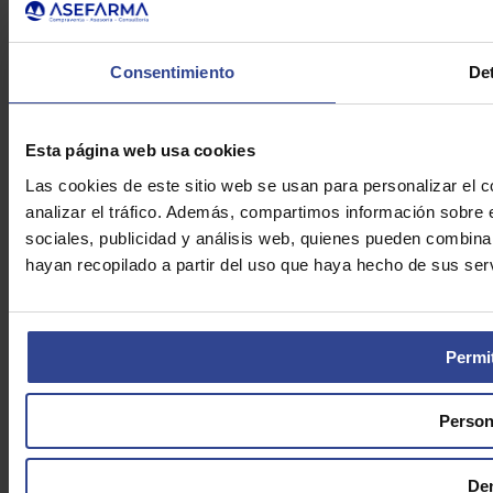
Telf.: 91 448 84 22
Enviar e-mail
Política de Privacidad
Consentimiento
Det
Aviso Legal
Cookies
Asefarma © 2026
Esta página web usa cookies
Las cookies de este sitio web se usan para personalizar el c
analizar el tráfico. Además, compartimos información sobre 
sociales, publicidad y análisis web, quienes pueden combina
hayan recopilado a partir del uso que haya hecho de sus serv
Permit
Person
De