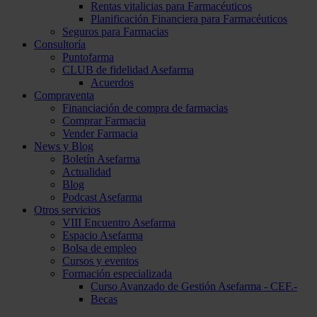
Rentas vitalicias para Farmacéuticos
Planificación Financiera para Farmacéuticos
Seguros para Farmacias
Consultoría
Puntofarma
CLUB de fidelidad Asefarma
Acuerdos
Compraventa
Financiación de compra de farmacias
Comprar Farmacia
Vender Farmacia
News y Blog
Boletín Asefarma
Actualidad
Blog
Podcast Asefarma
Otros servicios
VIII Encuentro Asefarma
Espacio Asefarma
Bolsa de empleo
Cursos y eventos
Formación especializada
Curso Avanzado de Gestión Asefarma - CEF.-
Becas