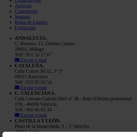
Compraventa
Asesoría
Consultoría
Seguros
Bolsa de Empleo
Formación
ANDALUCÍA.
C. Barroso, 15, Distrito Centro
29001, Málaga
Telf.: 951 55 17 67
Enviar e-mail
CATALUÑA.
Calle Calvet 30-32, 5º 1ª
08021 Barcelona
Telf.: 935 95 02 54
Enviar e-mail
C. VALENCIANA.
Calle Literato Gabriel Miró nº 38 - Bajo (Oficina profesional
nº9) - 46008 Valencia
Telf.: 960 66 02 34
Enviar e-mail
CASTILLA Y LEÓN.
Plaza de la Inmaculada, 3 – 1º derecha
24001, León