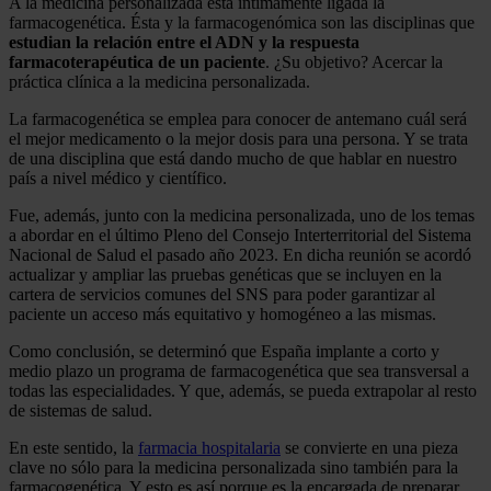
A la medicina personalizada está íntimamente ligada la
farmacogenética. Ésta y la farmacogenómica son las disciplinas que
estudian la relación entre el ADN y la respuesta
farmacoterapéutica de un paciente
. ¿Su objetivo? Acercar la
práctica clínica a la medicina personalizada.
La farmacogenética se emplea para conocer de antemano cuál será
el mejor medicamento o la mejor dosis para una persona. Y se trata
de una disciplina que está dando mucho de que hablar en nuestro
país a nivel médico y científico.
Fue, además, junto con la medicina personalizada, uno de los temas
a abordar en el último Pleno del Consejo Interterritorial del Sistema
Nacional de Salud el pasado año 2023. En dicha reunión se acordó
actualizar y ampliar las pruebas genéticas que se incluyen en la
cartera de servicios comunes del SNS para poder garantizar al
paciente un acceso más equitativo y homogéneo a las mismas.
Como conclusión, se determinó que España implante a corto y
medio plazo un programa de farmacogenética que sea transversal a
todas las especialidades. Y que, además, se pueda extrapolar al resto
de sistemas de salud.
En este sentido, la
farmacia hospitalaria
se convierte en una pieza
clave no sólo para la medicina personalizada sino también para la
farmacogenética. Y esto es así porque es la encargada de preparar