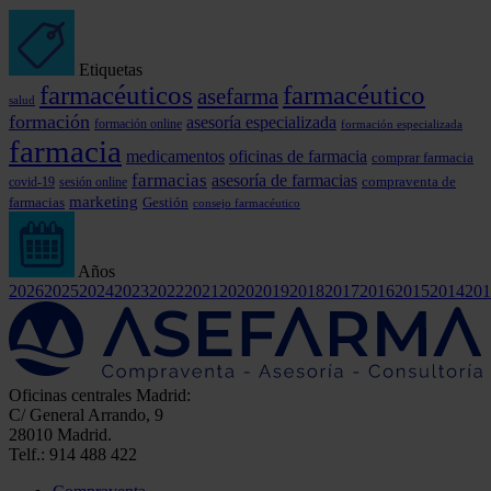
Etiquetas
farmacéuticos
farmacéutico
asefarma
salud
formación
asesoría especializada
formación online
formación especializada
farmacia
medicamentos
oficinas de farmacia
comprar farmacia
farmacias
asesoría de farmacias
covid-19
compraventa de
sesión online
marketing
farmacias
Gestión
consejo farmacéutico
Años
2026
2025
2024
2023
2022
2021
2020
2019
2018
2017
2016
2015
2014
201
Oficinas centrales Madrid:
C/ General Arrando, 9
28010 Madrid.
Telf.: 914 488 422