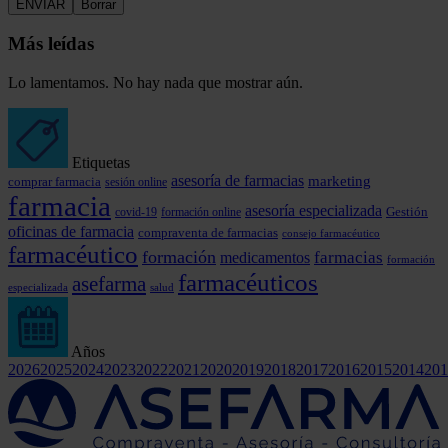
Más leídas
Lo lamentamos. No hay nada que mostrar aún.
Etiquetas
asesoría de farmacias
marketing
comprar farmacia
sesión online
farmacia
asesoría especializada
covid-19
formación online
Gestión
oficinas de farmacia
compraventa de farmacias
consejo farmacéutico
farmacéutico
formación
farmacias
medicamentos
formación
farmacéuticos
asefarma
especializada
salud
Años
2026
2025
2024
2023
2022
2021
2020
2019
2018
2017
2016
2015
2014
201