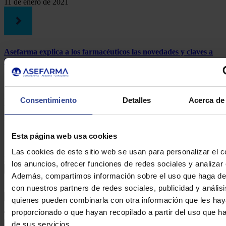
11 de enero de 2021
Asefarma explica a los farmacéuticos las novedades y claves a
tener en cuenta para la Declaración de la Renta 2009
7 de mayo de 2019
Formulario de contacto
Consentimiento
Detalles
Acerca de 
DE ASEFARMA
Esta página web usa cookies
Las cookies de este sitio web se usan para personalizar el c
Nombre:*
los anuncios, ofrecer funciones de redes sociales y analizar e
Además, compartimos información sobre el uso que haga del
Apellidos:*
con nuestros partners de redes sociales, publicidad y anális
quienes pueden combinarla con otra información que les ha
proporcionado o que hayan recopilado a partir del uso que 
Teléfono:*
de sus servicios.