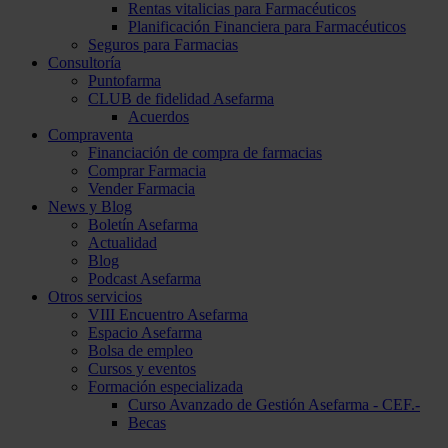
Rentas vitalicias para Farmacéuticos
Planificación Financiera para Farmacéuticos
Seguros para Farmacias
Consultoría
Puntofarma
CLUB de fidelidad Asefarma
Acuerdos
Compraventa
Financiación de compra de farmacias
Comprar Farmacia
Vender Farmacia
News y Blog
Boletín Asefarma
Actualidad
Blog
Podcast Asefarma
Otros servicios
VIII Encuentro Asefarma
Espacio Asefarma
Bolsa de empleo
Cursos y eventos
Formación especializada
Curso Avanzado de Gestión Asefarma - CEF.-
Becas