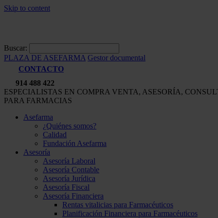
Skip to content
Buscar:
PLAZA DE ASEFARMA
Gestor documental
CONTACTO
914 488 422
ESPECIALISTAS EN COMPRA VENTA, ASESORÍA, CONSU
PARA FARMACIAS
Asefarma
¿Quiénes somos?
Calidad
Fundación Asefarma
Asesoría
Asesoría Laboral
Asesoría Contable
Asesoría Jurídica
Asesoría Fiscal
Asesoría Financiera
Rentas vitalicias para Farmacéuticos
Planificación Financiera para Farmacéuticos