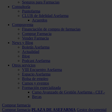
Seguros para Farmacias
Consultoría
Puntofarma
CLUB de fidelidad Asefarma
Acuerdos
Compraventa
Financiación de compra de farmacias
Comprar Farmacia
Vender Farmacia
News y Blog
Boletín Asefarma
Actualidad
Blog
Podcast Asefarma
Otros servicios
VIII Encuentro Asefarma
Espacio Asefarma
Bolsa de empleo
Cursos y eventos
Formación especializada
Curso Avanzado de Gestión Asefarma - CEF.-
Becas
Comprar farmacia
Comprar farmacia
PLAZA DE ASEFARMA
Gestor documental