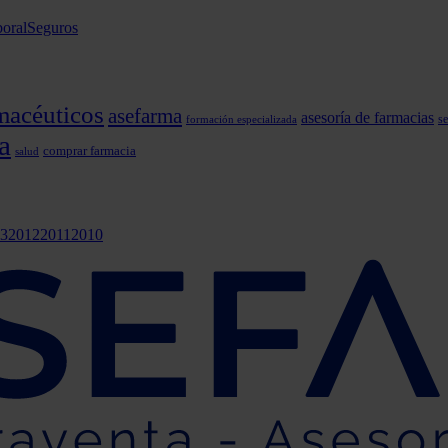
oral
Seguros
macéuticos
asefarma
asesoría de farmacias
formación especializada
se
a
comprar farmacia
salud
3
2012
2011
2010