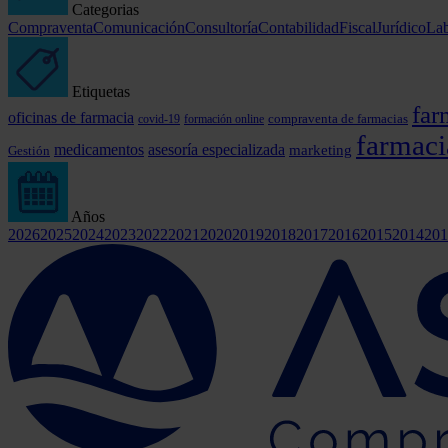
Categorias
Compraventa
Comunicación
Consultoría
Contabilidad
Fiscal
Jurídico
Lab
Etiquetas
far
oficinas de farmacia
covid-19
formación online
compraventa de farmacias
farmaci
medicamentos
asesoría especializada
marketing
Gestión
Años
2026
2025
2024
2023
2022
2021
2020
2019
2018
2017
2016
2015
2014
201