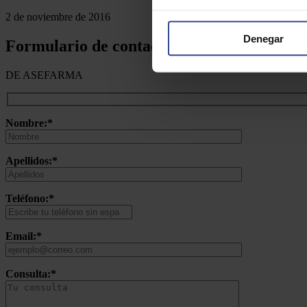
2 de noviembre de 2016
Denegar
Formulario de contacto
DE ASEFARMA
Nombre:*
Apellidos:*
Teléfono:*
Email:*
Consulta:*