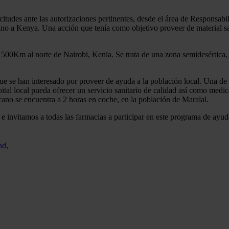
citudes ante las autorizaciones pertinentes, desde el área de Responsab
o a Kenya. Una acción que tenía como objetivo proveer de material san
00Km al norte de Nairobi, Kenia. Se trata de una zona semidesértica, est
 que se han interesado por proveer de ayuda a la población local. Una 
pital local pueda ofrecer un servicio sanitario de calidad así como me
rcano se encuentra a 2 horas en coche, en la población de Maralal.
 invitamos a todas las farmacias a participar en este programa de ayu
ad
,