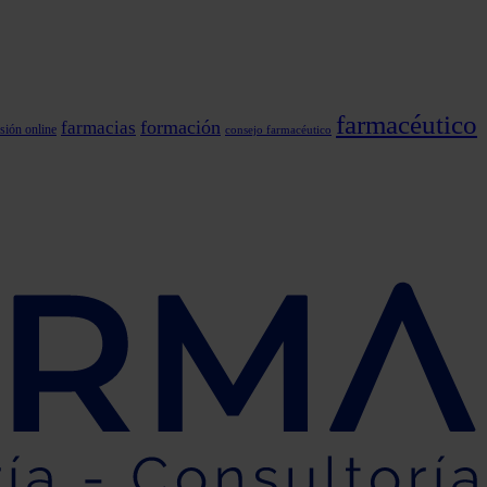
farmacéutico
formación
farmacias
sión online
consejo farmacéutico