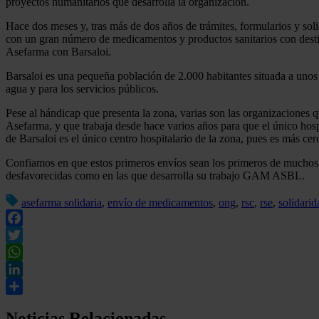
proyectos humanitarios que desarrolla la organización.
Hace dos meses y, tras más de dos años de trámites, formularios y soli
con un gran número de medicamentos y productos sanitarios con destin
Asefarma con Barsaloi.
Barsaloi es una pequeña población de 2.000 habitantes situada a unos 5
agua y para los servicios públicos.
Pese al hándicap que presenta la zona, varias son las organizaciones
Asefarma, y que trabaja desde hace varios años para que el único hos
de Barsaloi es el único centro hospitalario de la zona, pues es más ce
Confiamos en que estos primeros envíos sean los primeros de muchos e
desfavorecidas como en las que desarrolla su trabajo GAM ASBL.
asefarma solidaria
,
envío de medicamentos
,
ong
,
rsc
,
rse
,
solidarid
Facebook
Twitter
WhatsApp
LinkedIn
Compartir
Noticias Relacionadas