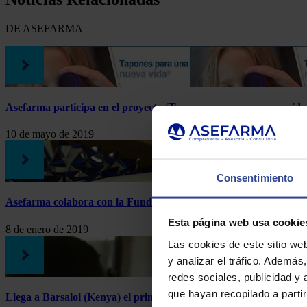
DE ASEFARMA
Asefarma participa en el proyecto ‘Tapones para una nueva vida
10 de mayo de 2019
Consentimiento
Asefarma colabora con la Fundación Juan XXIII para sus regal
Esta página web usa cookie
8 de enero de 2019
Las cookies de este sitio we
y analizar el tráfico. Ademá
redes sociales, publicidad y
que hayan recopilado a parti
Llega a Barsaloi (Kenya) el primero de los envíos que realizamos