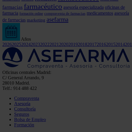
farmacéutico
farmacias
asesoría especializada
oficinas de
farmacia
medicamentos
asesoría
formación online
compraventa de farmacias
asefarma
de farmacias
marketing
Años
2026
2025
2024
2023
2022
2021
2020
2019
2018
2017
2016
2015
2014
201
Oficinas centrales Madrid:
C/ General Arrando, 9
28010 Madrid.
Telf.: 914 488 422
Compraventa
Asesoría
Consultoría
Seguros
Bolsa de Empleo
Formación