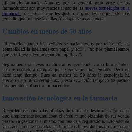
oficina de farmacia. Aunque, por lo general, gran parte de los
farmacéuticos son muy reacios al uso de las
nuevas tecnologías en la
farmacia.
Lo cierto es que les guste o no, no les ha quedado más
remedio que ponerse las pilas. Y adaptarse a cada etapa.
Cambios en menos de 50 años
“Recuerdo cuando los pedidos se hacían todos por teléfono”, “la
contabilidad la hacíamos con papel y boli”, “no nos planteábamos
que esto fuera a evolucionar tan rápido…”.
Seguramente si llevas muchos años ejerciendo como farmacéutico
esto te traslade a tiempos que te parezcan muy remotos. Pero no
hace tanto tiempo. Pues en menos de 50 años la tecnología ha
crecido a un ritmo vertiginoso y esta evolución tampoco ha pasado
desapercibida al sector farmacéutico.
Innovación tecnológica en la farmacia
Recordemos cuando las oficinas de farmacia desde un cajón en el
que simplemente acumulaban el efectivo que obtenían de sus ventas
pasaron a gestionar el mismo con una caja registradora. Esto además
ya prácticamente en todas las farmacias ha evolucionado a una caja
conectada con un TPV. Incluso hoy, en las farmacias más avanzadas