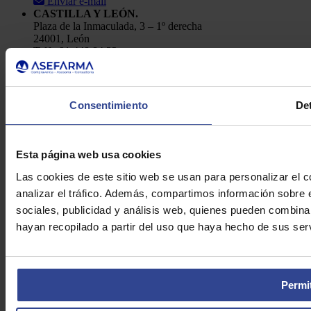
Enviar e-mail
CASTILLA Y LEÓN.
Plaza de la Inmaculada, 3 – 1º derecha
24001, León
Telf.: 91 448 84 22
Enviar e-mail
Política de Privacidad
Aviso Legal
Consentimiento
Det
Cookies
Asefarma © 2026
Esta página web usa cookies
Las cookies de este sitio web se usan para personalizar el c
analizar el tráfico. Además, compartimos información sobre 
sociales, publicidad y análisis web, quienes pueden combina
hayan recopilado a partir del uso que haya hecho de sus serv
Permit