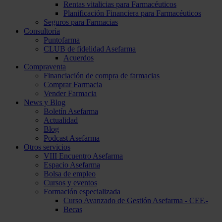
Rentas vitalicias para Farmacéuticos
Planificación Financiera para Farmacéuticos
Seguros para Farmacias
Consultoría
Puntofarma
CLUB de fidelidad Asefarma
Acuerdos
Compraventa
Financiación de compra de farmacias
Comprar Farmacia
Vender Farmacia
News y Blog
Boletín Asefarma
Actualidad
Blog
Podcast Asefarma
Otros servicios
VIII Encuentro Asefarma
Espacio Asefarma
Bolsa de empleo
Cursos y eventos
Formación especializada
Curso Avanzado de Gestión Asefarma - CEF.-
Becas