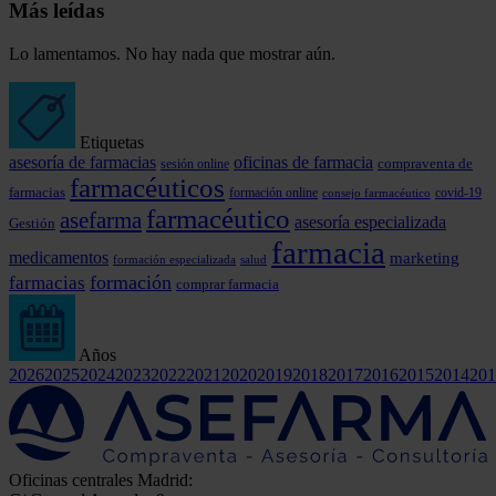
Más leídas
Lo lamentamos. No hay nada que mostrar aún.
Etiquetas
asesoría de farmacias
oficinas de farmacia
compraventa de
sesión online
farmacéuticos
farmacias
formación online
covid-19
consejo farmacéutico
farmacéutico
asefarma
asesoría especializada
Gestión
farmacia
medicamentos
marketing
formación especializada
salud
formación
farmacias
comprar farmacia
Años
2026
2025
2024
2023
2022
2021
2020
2019
2018
2017
2016
2015
2014
201
Oficinas centrales Madrid: