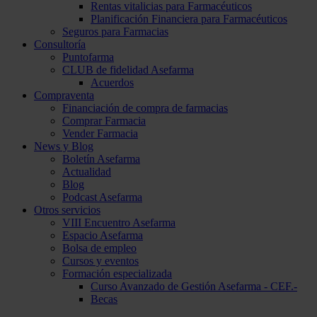
Rentas vitalicias para Farmacéuticos
Planificación Financiera para Farmacéuticos
Seguros para Farmacias
Consultoría
Puntofarma
CLUB de fidelidad Asefarma
Acuerdos
Compraventa
Financiación de compra de farmacias
Comprar Farmacia
Vender Farmacia
News y Blog
Boletín Asefarma
Actualidad
Blog
Podcast Asefarma
Otros servicios
VIII Encuentro Asefarma
Espacio Asefarma
Bolsa de empleo
Cursos y eventos
Formación especializada
Curso Avanzado de Gestión Asefarma - CEF.-
Becas