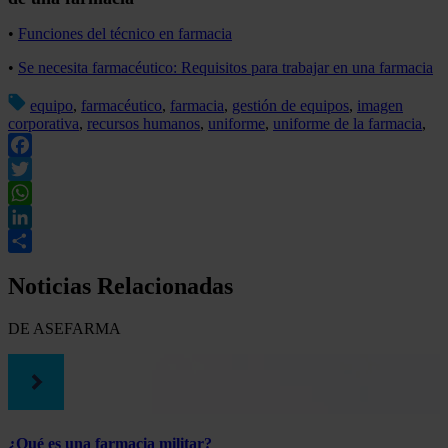
•
Funciones del técnico en farmacia
•
Se necesita farmacéutico: Requisitos para trabajar en una farmacia
equipo
,
farmacéutico
,
farmacia
,
gestión de equipos
,
imagen
corporativa
,
recursos humanos
,
uniforme
,
uniforme de la farmacia
,
Facebook
Twitter
WhatsApp
LinkedIn
Compartir
Noticias Relacionadas
DE ASEFARMA
¿Qué es una farmacia militar?