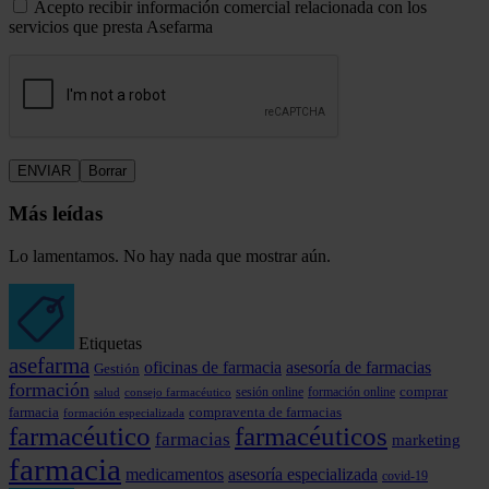
Acepto recibir información comercial relacionada con los
servicios que presta Asefarma
Más leídas
Lo lamentamos. No hay nada que mostrar aún.
Etiquetas
asefarma
oficinas de farmacia
asesoría de farmacias
Gestión
formación
comprar
formación online
consejo farmacéutico
sesión online
salud
farmacia
compraventa de farmacias
formación especializada
farmacéutico
farmacéuticos
farmacias
marketing
farmacia
medicamentos
asesoría especializada
covid-19