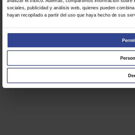
analizar el tráfico. Además, compartimos información sobre 
sociales, publicidad y análisis web, quienes pueden combina
hayan recopilado a partir del uso que haya hecho de sus serv
Permit
Person
De